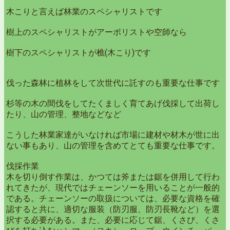
木こりと言えば林業のスペシャリストです
樹上のスペシャリストがアーボリストや空師なら
樹下のスペシャリストが樵(木こり)です
伐った森林に植林をして次世代に託すのも重要な仕事です
杉等の木の間伐をしてたくましく育てあげ伐採して出荷し
たり、山の管理、整地などなど
こうした林業家達がいなければ市場に建材や材木が世に出
ない事もあり、山の管理を含めてとても重要な仕事です。
伐採作業
木を切り倒す作業は、かつては斧または鋸を併用して行わ
れてきたが、現代ではチェーンソーを用いることが一般的
である。チェーンソーの取扱については、必要な資格を確
認すると共に、適切な服装（防刃服、防刃長靴など）を選
択する必要がある。また、必要に応じて鋸、くさび、くさ