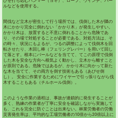
びを打ち込むハンマー（ヨキ）、ロープ、ウインチ、バー
ルなどを使用する。
間伐など立木が密生して行う場所では、伐倒した木が隣の
木にかかり完全に倒れない「かかり木」が発生しやすい。
かかり木は、放置すると不意に倒れることから危険であ
り、その場で対処することが必要である。対処方法は、そ
の時々、状況にもよるが、つるの調整によって伐倒木を回
転させたり、木回し棒（フェリングレバー）を用いて回し
て落とす。根本にバールなどを当てて、てこの原理で伐倒
した木を安全な方向へ根気よく動かし、立木から離すこと
が原則である。危険ではあるが、かかり木に向かって新た
な木を当てて、その両方を倒す技術もある（あびせ倒
し）。 安全に作業するためにワイヤーで引っ張りながら伐
木することもある（チルホール伐倒）。
このような作業の過程は、事故が連鎖的に発生することが
多く、熟練の作業者が丁寧に安全を確認しながら実施して
も、これを完全に防ぐことは出来ない。林業労働者の労働
災害発生率は、平均的な工場労働者の10倍から20倍以上に