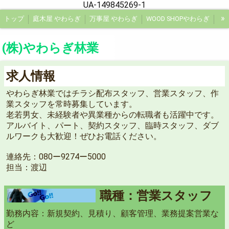
UA-149845269-1
»
トップ
庭木屋 やわらぎ
万事屋 やわらぎ
WOOD SHOPやわらぎ
会社概要
料金
ブログ
庭木屋『やわらぎ』にお任せください♪
(株)やわらぎ林業
スタッフ募集欄
作業風景 ビフォーアフター
求人情報
やわらぎ林業ではチラシ配布スタッフ、営業スタッフ、作
業スタッフを常時募集しています。
老若男女、未経験者や異業種からの転職者も活躍中です。
アルバイト、パート、契約スタッフ、臨時スタッフ、ダブ
ルワークも大歓迎！ぜひお電話ください。
連絡先：080ー9274ー5000
担当：渡辺
職種：営業スタッフ
勤務内容：新規契約、見積り、顧客管理、業務提案営業な
ど